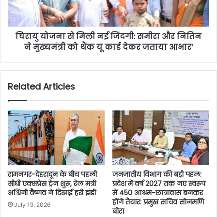
चिरायु योजना से मिली नई जिंदगी: समीरा और नितिन
ने मुख्यमंत्री को थैंक यू कार्ड देकर जताया आभार’
Related Articles
रामनगर-देहरादून के बीच पहली
जनजातीय विभाग की बड़ी पहल:
सीधी एक्सप्रेस ट्रेन शुरू, रेल मंत्री
प्रदेश में वर्ष 2027 तक नए स्वरूप
अश्विनी वैष्णव ने दिखाई हरी झंडी
में 450 आश्रम-छात्रावास बनकर
होंगे तैयार: प्रमुख सचिव सोनमणि
July 19, 2026
बोरा