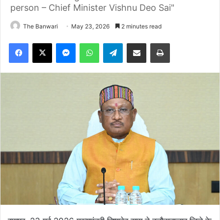
person – Chief Minister Vishnu Deo Sai"
The Banwari
May 23, 2026
2 minutes read
Facebook
X
Messenger
WhatsApp
Telegram
Share via Email
Print