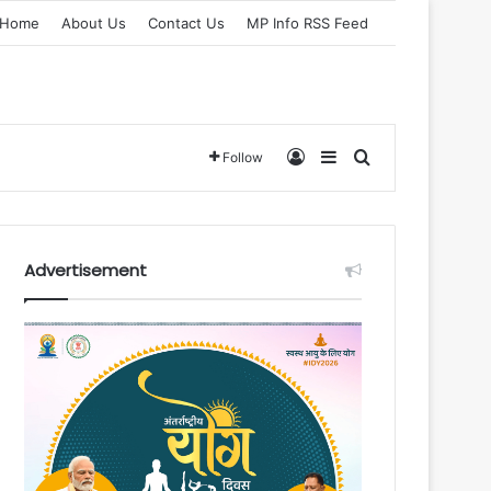
Home
About Us
Contact Us
MP Info RSS Feed
Log In
Sidebar
Search for
Follow
Advertisement