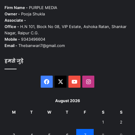
Firm Name -
PURPLE MEDIA
Owner -
Pooja Shukla
Associate -
Office -
H.N 101, Block No 08, VIP Estate, Ashoka Ratan, Shankar
Nagar, Raipur C.G.
Mobile -
9343496604
Email -
Thebanwari7@gmail.com
हमसे जुड़े
Facebook
X
YouTube
Instagram
August 2026
M
T
W
T
F
S
S
1
2