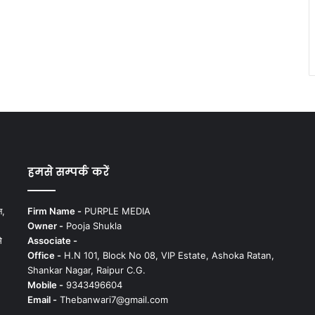
हमसे सम्पर्क करें
न,
Firm Name -
PURPLE MEDIA
Owner -
Pooja Shukla
े
Associate -
Office -
H.N 101, Block No 08, VIP Estate, Ashoka Ratan,
Shankar Nagar, Raipur C.G.
Mobile -
9343496604
Email -
Thebanwari7@gmail.com