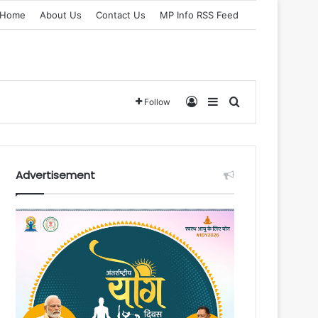
Home
About Us
Contact Us
MP Info RSS Feed
Log In
Sidebar
Search for
Follow
Advertisement