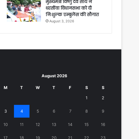
मुख्यमंत्री विष्णु देव साय ने
धरसींवा विधानसभा को दी
निःशुल्क एम्बुलेंस की सौगात
August 3, 2026
August 2026
M
T
W
T
F
S
S
1
2
3
4
5
6
7
8
9
10
11
12
13
14
15
16
17
18
19
20
21
22
23