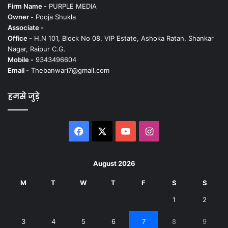
Firm Name -
PURPLE MEDIA
Owner -
Pooja Shukla
Associate -
Office -
H.N 101, Block No 08, VIP Estate, Ashoka Ratan, Shankar
Nagar, Raipur C.G.
Mobile -
9343496604
Email -
Thebanwari7@gmail.com
हमसे जुड़े
Facebook
X
YouTube
Instagram
August 2026
M
T
W
T
F
S
S
1
2
3
4
5
6
7
8
9