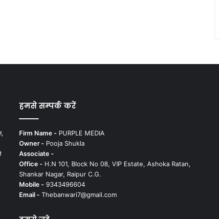
हमसे सम्पर्क करें
न,
Firm Name -
PURPLE MEDIA
Owner -
Pooja Shukla
े
Associate -
Office -
H.N 101, Block No 08, VIP Estate, Ashoka Ratan,
Shankar Nagar, Raipur C.G.
Mobile -
9343496604
Email -
Thebanwari7@gmail.com