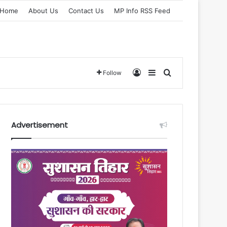
Home
About Us
Contact Us
MP Info RSS Feed
Log In
Sidebar
Search for
Follow
Advertisement