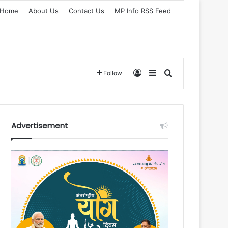
Home
About Us
Contact Us
MP Info RSS Feed
Log In
Sidebar
Search for
Follow
Advertisement