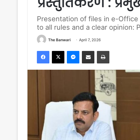
प्रस्तुतिकरण : प्
Presentation of files in e-Off
to all rules and a clear opinion:
The Banwari
April 7, 2026
Facebook
X
Messenger
Share via Email
Print