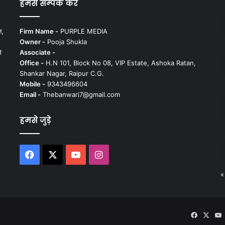
हमसे सम्पर्क करें
न,
Firm Name -
PURPLE MEDIA
Owner -
Pooja Shukla
े
Associate -
Office -
H.N 101, Block No 08, VIP Estate, Ashoka Ratan,
Shankar Nagar, Raipur C.G.
Mobile -
9343496604
Email -
Thebanwari7@gmail.com
हमसे जुड़े
Facebook
X
YouTube
Instagram
«
Faceboo
X
Y