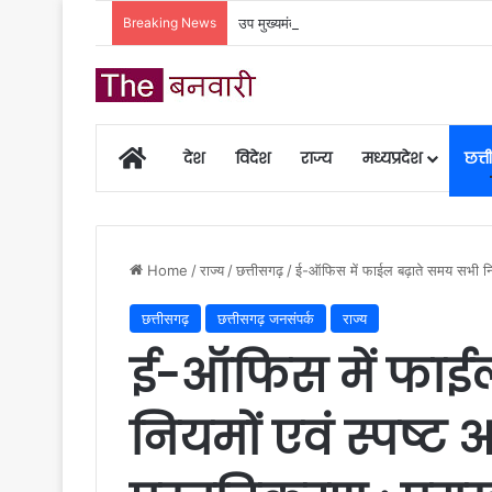
Breaking News
उप मुख्यमंत्री अरुण साव ने कैबिनेट की बैठक में ल
Home
देश
विदेश
राज्य
मध्यप्रदेश
छत्
Home
/
राज्य
/
छत्तीसगढ़
/
ई-ऑफिस में फाईल बढ़ाते समय सभी नियम
छत्तीसगढ़
छत्तीसगढ़ जनसंपर्क
राज्य
ई-ऑफिस में फाई
नियमों एवं स्पष्ट