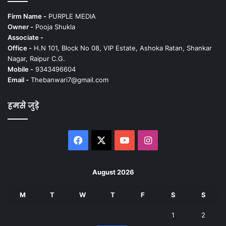
Firm Name -
PURPLE MEDIA
Owner -
Pooja Shukla
Associate -
Office -
H.N 101, Block No 08, VIP Estate, Ashoka Ratan, Shankar
Nagar, Raipur C.G.
Mobile -
9343496604
Email -
Thebanwari7@gmail.com
हमसे जुड़े
Facebook
X
YouTube
Instagram
August 2026
M
T
W
T
F
S
S
1
2