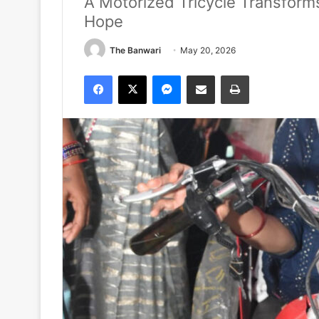
A Motorized Tricycle Transform
Hope
The Banwari
May 20, 2026
Facebook
X
Messenger
Share via Email
Print