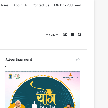
Home
About Us
Contact Us
MP Info RSS Feed
Log In
Sidebar
Search for
Follow
Advertisement