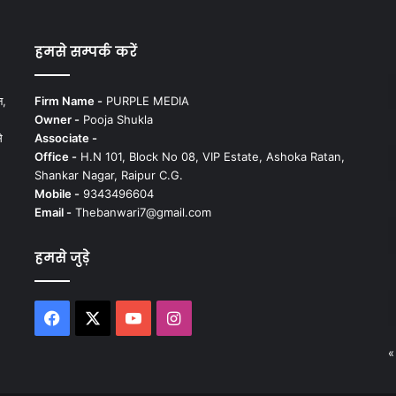
हमसे सम्पर्क करें
न,
Firm Name -
PURPLE MEDIA
Owner -
Pooja Shukla
े
Associate -
Office -
H.N 101, Block No 08, VIP Estate, Ashoka Ratan,
Shankar Nagar, Raipur C.G.
Mobile -
9343496604
Email -
Thebanwari7@gmail.com
हमसे जुड़े
Facebook
X
YouTube
Instagram
«