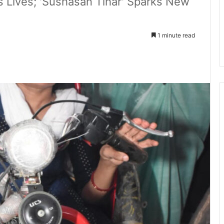
s Lives; 'Sushasan Tihar' Sparks New
1 minute read