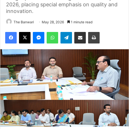
2026, placing special emphasis on quality and
innovation.
The Banwari
May 28, 2026
1 minute read
Facebook
X
Messenger
WhatsApp
Telegram
Share via Email
Print