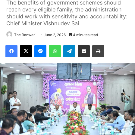
The benefits of government schemes should
reach every eligible family, the administration
should work with sensitivity and accountability:
Chief Minister Vishnudev Sai
The Banwari
June 2, 2026
4 minutes read
Facebook
X
Messenger
WhatsApp
Telegram
Share via Email
Print