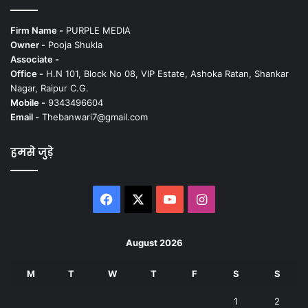
Firm Name -
PURPLE MEDIA
Owner -
Pooja Shukla
Associate -
Office -
H.N 101, Block No 08, VIP Estate, Ashoka Ratan, Shankar
Nagar, Raipur C.G.
Mobile -
9343496604
Email -
Thebanwari7@gmail.com
हमसे जुड़े
Facebook
X
YouTube
Instagram
August 2026
M
T
W
T
F
S
S
1
2