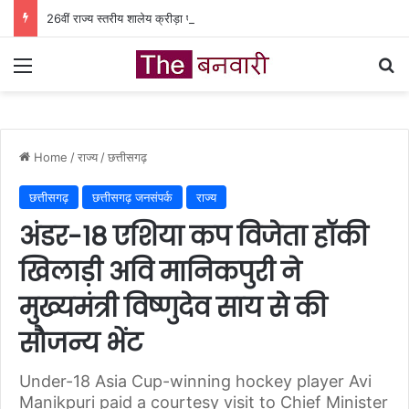
26वीं राज्य स्तरीय शालेय क्रीड़ा प्रतियोगिता की मेजबानी करेगा जीपीएम, 18 से 21 अगस्त तक जुटेंगे प्रदेशभर के खिलाड़ी
Menu
Se
Home
/
राज्य
/
छत्तीसगढ़
छत्तीसगढ़
छत्तीसगढ़ जनसंपर्क
राज्य
अंडर-18 एशिया कप विजेता हॉकी
खिलाड़ी अवि मानिकपुरी ने
मुख्यमंत्री विष्णुदेव साय से की
सौजन्य भेंट
Under-18 Asia Cup-winning hockey player Avi
Manikpuri paid a courtesy visit to Chief Minister