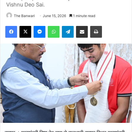
Vishnu Deo Sai.
The Banwari
June 15, 2026
1 minute read
Facebook
X
Messenger
WhatsApp
Telegram
Share via Email
Print