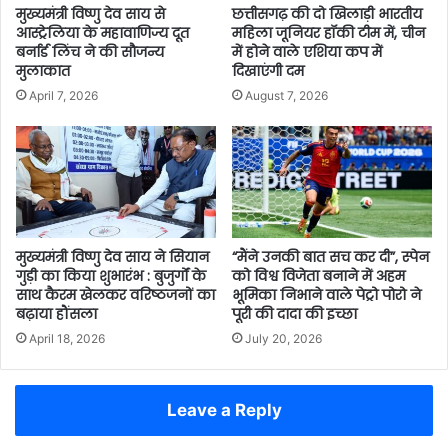
मुख्यमंत्री विष्णु देव साय से
छत्तीसगढ़ की दो खिलाड़ी भारतीय
आस्ट्रेलिया के महावाणिज्य दूत
महिला जूनियर हॉकी टीम में, चीन
बर्नार्ड लिंच ने की सौजन्य
में होने वाले एशिया कप में
मुलाकात
दिखाएंगी दम
April 7, 2026
August 7, 2026
मुख्यमंत्री विष्णु देव साय ने सियान
“मैंने उनकी बात सच कर दी”, स्पेन
गुड़ी का किया शुभारंभ : बुजुर्गों के
को विश्व विजेता बनाने में अहम
साथ कैरम खेलकर वरिष्ठजनों का
भूमिका निभाने वाले पेट्रो पोरो ने
बढ़ाया हौंसला
पूरी की दादा की इच्छा
April 18, 2026
July 20, 2026
Leave a Reply