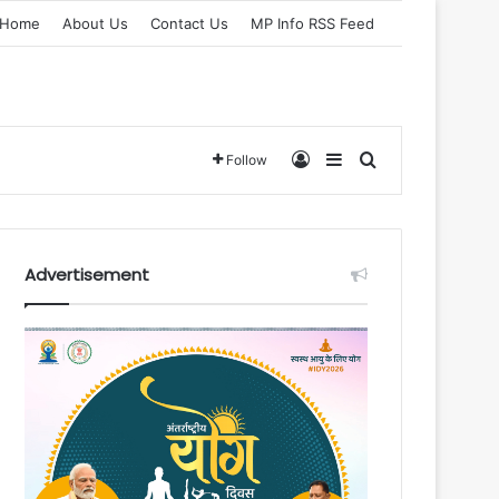
Home
About Us
Contact Us
MP Info RSS Feed
Log In
Sidebar
Search for
Follow
Advertisement