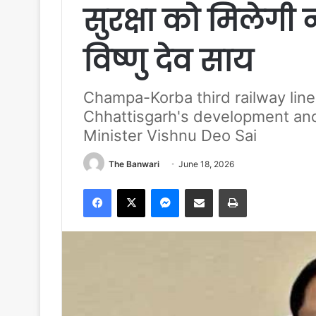
सुरक्षा को मिलेगी न
विष्णु देव साय
Champa-Korba third railway line
Chhattisgarh's development and 
Minister Vishnu Deo Sai
The Banwari
June 18, 2026
Facebook
X
Messenger
Share via Email
Print