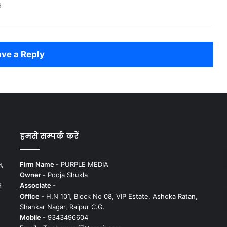
6
ve a Reply
हमसे सम्पर्क करें
न,
Firm Name -
PURPLE MEDIA
Owner -
Pooja Shukla
े
Associate -
Office -
H.N 101, Block No 08, VIP Estate, Ashoka Ratan,
Shankar Nagar, Raipur C.G.
Mobile -
9343496604