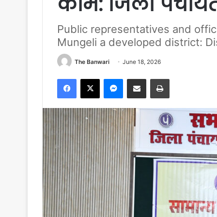
काम: जिला पंचायत
Public representatives and offi
Mungeli a developed district: Di
The Banwari
June 18, 2026
Facebook
X
Messenger
Share via Email
Print