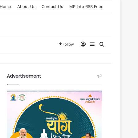
Home
About Us
Contact Us
MP Info RSS Feed
Log In
Sidebar
Search for
Follow
Advertisement