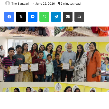
The Banwari
June 22, 2026
2 minutes read
Facebook
X
Messenger
WhatsApp
Telegram
Share via Email
Print