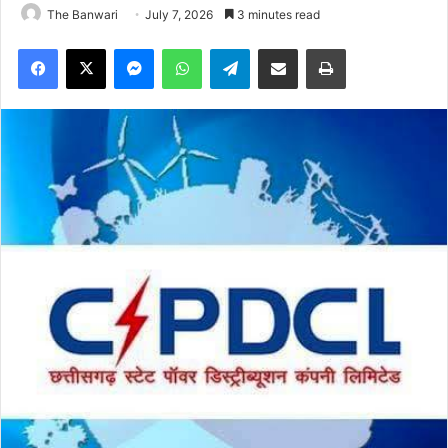
The Banwari
July 7, 2026
3 minutes read
Facebook
X
Messenger
WhatsApp
Telegram
Share via Email
Print