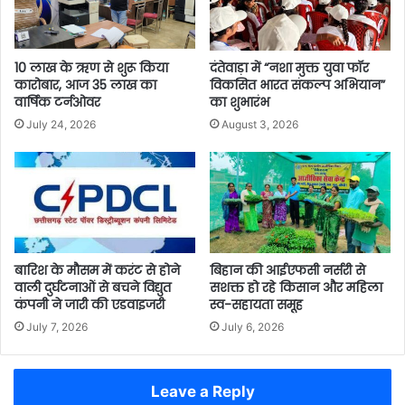
10 लाख के ऋण से शुरू किया
दंतेवाड़ा में “नशा मुक्त युवा फॉर
कारोबार, आज 35 लाख का
विकसित भारत संकल्प अभियान”
वार्षिक टर्नओवर
का शुभारंभ
July 24, 2026
August 3, 2026
बारिश के मौसम में करंट से होने
बिहान की आईएफसी नर्सरी से
वाली दुर्घटनाओं से बचने विद्युत
सशक्त हो रहे किसान और महिला
कंपनी ने जारी की एडवाइजरी
स्व-सहायता समूह
July 7, 2026
July 6, 2026
Leave a Reply