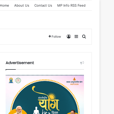
Home
About Us
Contact Us
MP Info RSS Feed
Log In
Sidebar
Search for
Follow
Advertisement