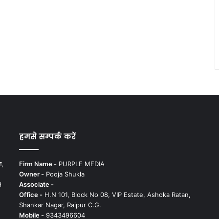
हमसे सम्पर्क करें
न,
Firm Name -
PURPLE MEDIA
Owner -
Pooja Shukla
े
Associate -
Office -
H.N 101, Block No 08, VIP Estate, Ashoka Ratan,
Shankar Nagar, Raipur C.G.
Mobile -
9343496604