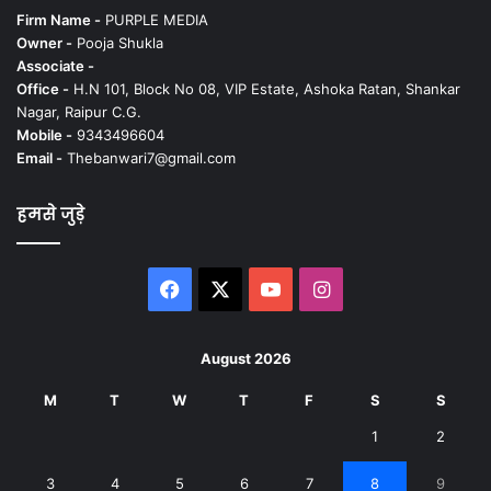
Firm Name -
PURPLE MEDIA
Owner -
Pooja Shukla
Associate -
Office -
H.N 101, Block No 08, VIP Estate, Ashoka Ratan, Shankar
Nagar, Raipur C.G.
Mobile -
9343496604
Email -
Thebanwari7@gmail.com
हमसे जुड़े
Facebook
X
YouTube
Instagram
August 2026
M
T
W
T
F
S
S
1
2
3
4
5
6
7
8
9