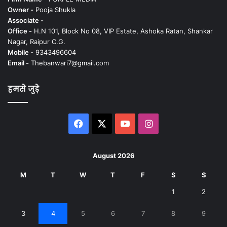
Owner -
Pooja Shukla
Associate -
Office -
H.N 101, Block No 08, VIP Estate, Ashoka Ratan, Shankar
Nagar, Raipur C.G.
Mobile -
9343496604
Email -
Thebanwari7@gmail.com
हमसे जुड़े
Facebook
X
YouTube
Instagram
August 2026
M
T
W
T
F
S
S
1
2
3
4
5
6
7
8
9