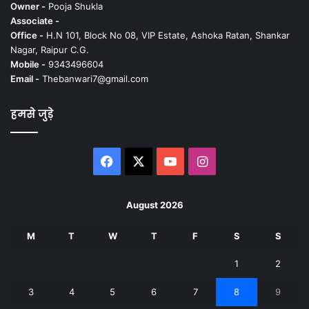
Owner -
Pooja Shukla
Associate -
Office -
H.N 101, Block No 08, VIP Estate, Ashoka Ratan, Shankar
Nagar, Raipur C.G.
Mobile -
9343496604
Email -
Thebanwari7@gmail.com
हमसे जुड़े
Facebook
X
YouTube
Instagram
August 2026
M
T
W
T
F
S
S
1
2
3
4
5
6
7
8
9