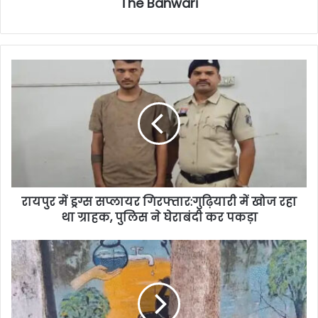
The Banwari
रायपुर में ड्रग्स सप्लायर गिरफ्तार:गुढ़ियारी में खोज रहा
था ग्राहक, पुलिस ने घेराबंदी कर पकड़ा