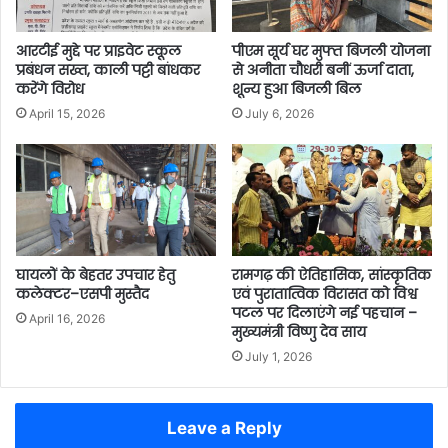
आरटीई मुद्दे पर प्राइवेट स्कूल
पीएम सूर्य घर मुफ्त बिजली योजना
प्रबंधन सख्त, काली पट्टी बांधकर
से अनीता चौधरी बनीं ऊर्जा दाता,
करेंगे विरोध
शून्य हुआ बिजली बिल
April 15, 2026
July 6, 2026
घायलों के बेहतर उपचार हेतु
रामगढ़ की ऐतिहासिक, सांस्कृतिक
कलेक्टर–एसपी मुस्तैद
एवं पुरातात्विक विरासत को विश्व
पटल पर दिलाएंगे नई पहचान –
April 16, 2026
मुख्यमंत्री विष्णु देव साय
July 1, 2026
Leave a Reply