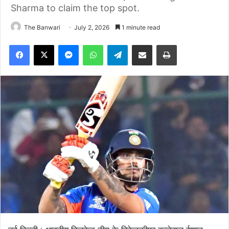
Sharma to claim the top spot.
The Banwari
July 2, 2026
1 minute read
Facebook
X
Messenger
WhatsApp
Telegram
Share via Email
Print