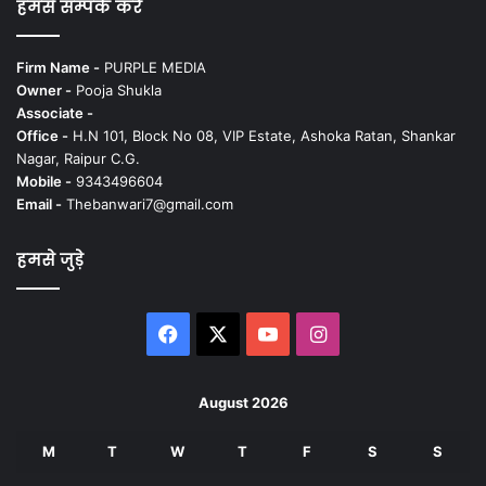
हमसे सम्पर्क करें
Firm Name -
PURPLE MEDIA
Owner -
Pooja Shukla
Associate -
Office -
H.N 101, Block No 08, VIP Estate, Ashoka Ratan, Shankar
Nagar, Raipur C.G.
Mobile -
9343496604
Email -
Thebanwari7@gmail.com
हमसे जुड़े
Facebook
X
YouTube
Instagram
August 2026
M
T
W
T
F
S
S