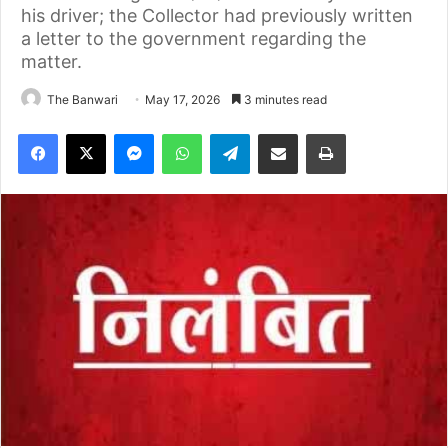
his driver; the Collector had previously written
a letter to the government regarding the
matter.
The Banwari
May 17, 2026
3 minutes read
Facebook
X
Messenger
WhatsApp
Telegram
Share via Email
Print