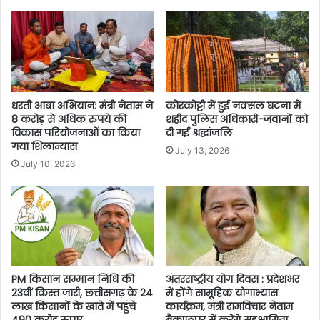
धरती आबा अभियान: मंत्री नेताम ने
कोरकोट्टी में हुई नक्सल घटना में
8 करोड़ से अधिक रुपये की
शहीद पुलिस अधिकारी-जवानों को
विकास परियोजनाओं का किया
दी गई श्रद्धांजलि
गया शिलान्यास
July 13, 2026
July 10, 2026
PM किसान सम्मान निधि की
अंतरराष्ट्रीय योग दिवस : प्रदेशभर
23वीं किस्त जारी, छत्तीसगढ़ के 24
में होंगे सामूहिक योगाभ्यास
लाख किसानों के खाते में पहुंचे
कार्यक्रम, मंत्री रामविचार नेताम