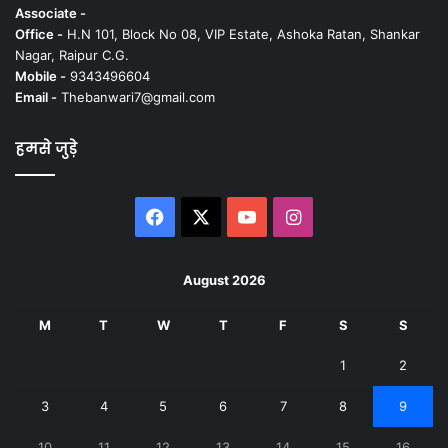
Associate -
Office -
H.N 101, Block No 08, VIP Estate, Ashoka Ratan, Shankar
Nagar, Raipur C.G.
Mobile -
9343496604
Email -
Thebanwari7@gmail.com
हमसे जुड़े
Facebook
X
YouTube
Instagram
August 2026
M
T
W
T
F
S
S
1
2
3
4
5
6
7
8
9
10
11
12
13
14
15
16