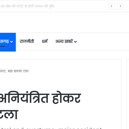
े चेक करें भुगतान स्टेटस
तीसगढ़
राजनीती
धर्म
अन्य खबरें
लटा, बड़ा हादसा टला
अनियंत्रित होकर
 टला