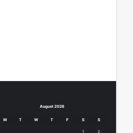
August 2026
M
T
W
T
F
S
S
1
2