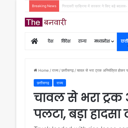
Breaking News
महतारी वंदन योजना की 30वीं किस्त होगी जारी, ऐस
Home
देश
विदेश
राज्य
मध्यप्रदेश
छत्
Home
/
राज्य
/
छत्तीसगढ़
/
चावल से भरा ट्रक अनियंत्रित होकर प
छत्तीसगढ़
राज्य
चावल से भरा ट्रक 
पलटा, बड़ा हादसा