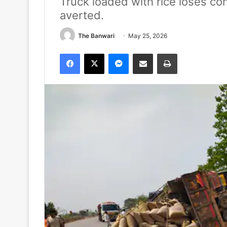
Truck loaded with rice loses co
averted.
The Banwari
May 25, 2026
Facebook
X
Messenger
Share via Email
Print