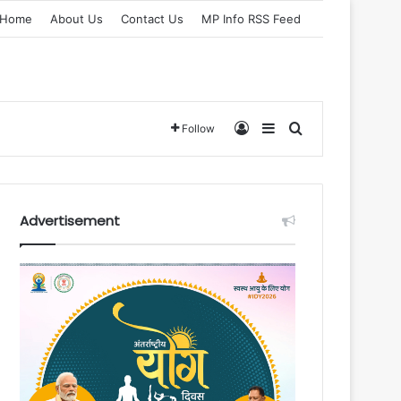
Home
About Us
Contact Us
MP Info RSS Feed
Log In
Sidebar
Search for
Follow
Advertisement