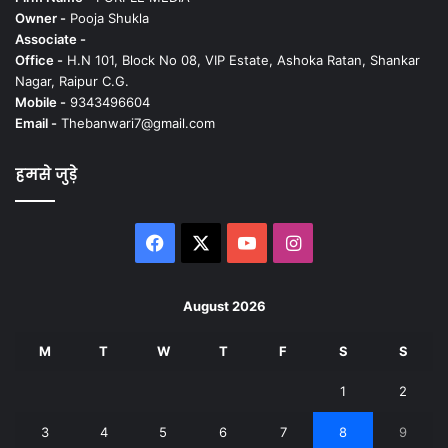
Owner -
Pooja Shukla
Associate -
Office -
H.N 101, Block No 08, VIP Estate, Ashoka Ratan, Shankar
Nagar, Raipur C.G.
Mobile -
9343496604
Email -
Thebanwari7@gmail.com
हमसे जुड़े
Facebook
X
YouTube
Instagram
August 2026
M
T
W
T
F
S
S
1
2
3
4
5
6
7
8
9