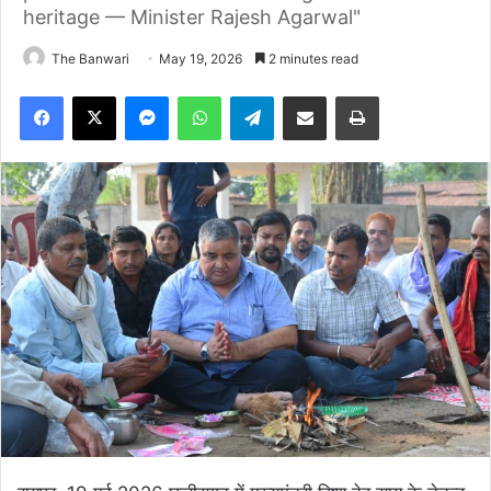
heritage — Minister Rajesh Agarwal"
The Banwari
May 19, 2026
2 minutes read
Facebook
X
Messenger
WhatsApp
Telegram
Share via Email
Print