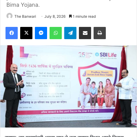
Bima Yojana.
The Banwari
July 8, 2026
1 minute read
Facebook
X
Messenger
WhatsApp
Telegram
Share via Email
Print