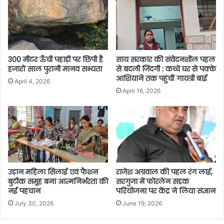
300 मीटर ऊँची पहाड़ी पर छिपी है
साय सरकार की संवेदनशील पहल
हजारों साल पुरानी मानव सभ्यता
से बदली जिंदगी : कच्चे घर से पक्के
आशियाने तक पहुंचीं गायत्री बाई
April 4, 2026
April 16, 2026
उड़ान महिला सिलाई एवं फैशन
राजेश अग्रवाल की पहल रंग लाई,
बुटीक समूह बना आत्मनिर्भरता की
सरगुजा में फोरलेन सड़क
नई पहचान
परियोजना पर केंद्र ने लिया संज्ञान
July 30, 2026
June 19, 2026