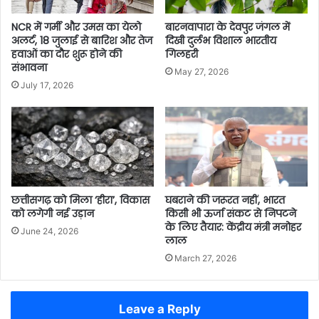
NCR में गर्मी और उमस का येलो
बारनवापारा के देवपुर जंगल में
अलर्ट, 18 जुलाई से बारिश और तेज
दिखी दुर्लभ विशाल भारतीय
हवाओं का दौर शुरू होने की
गिलहरी
संभावना
May 27, 2026
July 17, 2026
छत्तीसगढ़ को मिला ‘हीरा’, विकास
घबराने की जरूरत नहीं, भारत
को लगेगी नई उड़ान
किसी भी ऊर्जा संकट से निपटने
के लिए तैयार: केंद्रीय मंत्री मनोहर
June 24, 2026
लाल
March 27, 2026
Leave a Reply