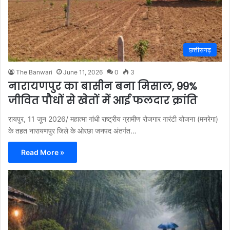
छत्तीसगढ़
The Banwari
June 11, 2026
0
3
नारायणपुर का बासीन बना मिसाल, 99%
जीवित पौधों से खेतों में आई फलदार क्रांति
रायपुर, 11 जून 2026/ महात्मा गांधी राष्ट्रीय ग्रामीण रोजगार गारंटी योजना (मनरेगा)
के तहत नारायणपुर जिले के ओरछा जनपद अंतर्गत…
Read More »